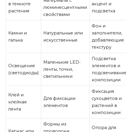
материалы с
в темноте
акцент и
люминесцентными
растения
подсветка
свойствами
Фон и
Камни и
Натуральные или
заполнители,
галька
искусственные
добавляющие
текстуру
Подсветка
Маленькие LED-
Освещение
элементов и
ленты, точки,
(светодиоды)
подсвечивание
светильники
композиции
Фиксация
Клей и
Для фиксации
сухоцветов и
клейкая
элементов
растений в
лента
композиции
Формы из
Опора для
Каркас или
проволоки,