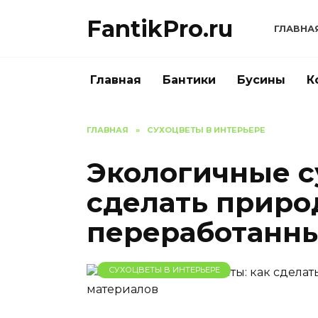
Перейти
FantikPro.ru
к
ГЛАВНА
содержанию
Главная
Бантики
Бусины
К
ГЛАВНАЯ
»
СУХОЦВЕТЫ В ИНТЕРЬЕРЕ
Экологичные с
сделать приро
переработанны
СУХОЦВЕТЫ В ИНТЕРЬЕРЕ