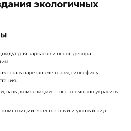
здания экологичных
лы
одойдут для каркасов и основ декора —
ций.
ользовать нарезанные травы, гипсофилу,
стения.
, вазы, композиции — все это можно украсить
т композиции естественный и уютный вид.