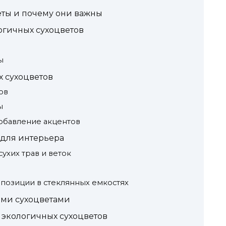
еты и почему они важны
огичных сухоцветов
ы
х сухоцветов
ов
ы
обавление акцентов
 для интерьера
ухих трав и веток
позиции в стеклянных емкостях
ыми сухоцветами
экологичных сухоцветов