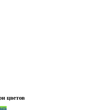
ри цветов
вать