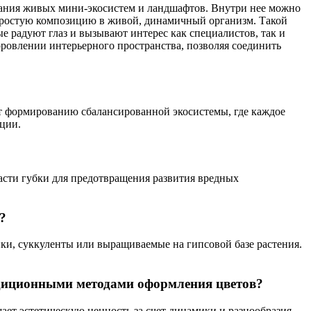
здания живых мини-экосистем и ландшафтов. Внутри нее можно
простую композицию в живой, динамичный организм. Такой
ые радуют глаз и вызывают интерес как специалистов, так и
ровлении интерьерного пространства, позволяя соединить
ет формированию сбалансированной экосистемы, где каждое
ции.
части губки для предотвращения развития вредных
?
и, суккуленты или выращиваемые на гипсовой базе растения.
адиционными методами оформления цветов?
ет эстетическую ценность за счет динамики и разнообразия