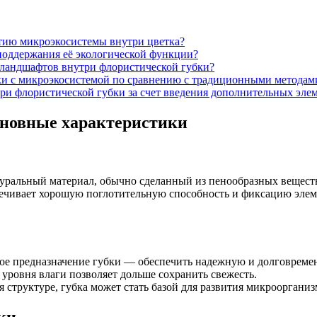
итию микроэкосистемы внутри цветка?
 поддержания её экологической функции?
и-ландшафтов внутри флористической губки?
ки с микроэкосистемой по сравнению с традиционными методам
и флористической губки за счет введения дополнительных эле
основные характеристики
ральный материал, обычно сделанный из пенообразных веществ,
спечивает хорошую поглотительную способность и фиксацию эле
ное предназначение губки — обеспечить надежную и долговрем
уровня влаги позволяет дольше сохранить свежесть.
ря структуре, губка может стать базой для развития микрооргани
ки