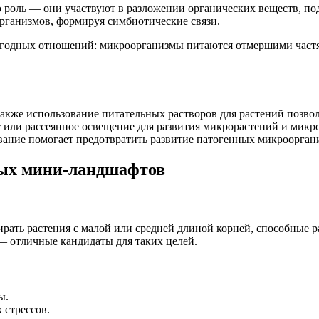
оль — они участвуют в разложении органических веществ, подд
рганизмов, формируя симбиотические связи.
выгодных отношений: микроорганизмы питаются отмершими частя
 также использование питательных растворов для растений позв
т или рассеянное освещение для развития микрорастений и микр
ивание помогает предотвратить развитие патогенных микроорган
вых мини-ландшафтов
ать растения с малой или средней длиной корней, способные 
— отличные кандидаты для таких целей.
ы.
 стрессов.