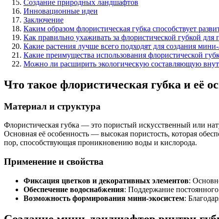
Создание природных ландшафтов
Инновационные идеи
Заключение
Каким образом флористическая губка способствует разв
Как правильно ухаживать за флористической губкой для
Какие растения лучше всего подходят для создания мин
Какие преимущества использования флористической губ
Можно ли расширить экологическую составляющую внутр
Что такое флористическая губка и её 
Материал и структура
Флористическая губка — это пористый искусственный или нату
Основная её особенность — высокая пористость, которая обе
пор, способствующая проникновению воды и кислорода.
Применение и свойства
Фиксация цветков и декоративных элементов
: Основ
Обеспечение водоснабжения
: Поддержание постоянного 
Возможность формирования мини-экосистем
: Благода
Создание мини-ландшафтов внутри губ