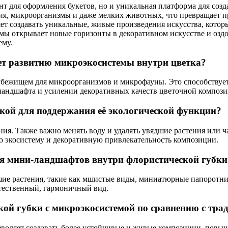
нт для оформления букетов, но и уникальная платформа для со
я, микроорганизмы и даже мелких животных, что превращает 
ляет создавать уникальные, живые произведения искусства, котор
мы открывает новые горизонты в декоративном искусстве и оздо
ему.
ет развитию микроэкосистемы внутри цветка?
т убежищем для микроорганизмов и микрофауны. Это способству
ландшафта и усилении декоративных качеств цветочной компози
кой для поддержания её экологической функции?
ния. Также важно менять воду и удалять увядшие растения или 
 экосистему и декоративную привлекательность композиции.
ния мини-ландшафтов внутри флористической губки
е растения, такие как мшистые виды, миниатюрные папоротник
стественный, гармоничный вид.
кой губки с микроэкосистемой по сравнению с тр
воляет создавать более устойчивые и живые композиции, повыша