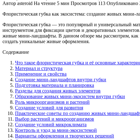
Автор
asteroid
На чтение
5 мин
Просмотров
113
Опубликовано
Флористическая губка как экосистема: создание живых мини-
Флористическая губка — это популярный и универсальный мате
инструментом для фиксации цветов и декоративных элементов. 
живые мини-ландшафты. В данном обзоре мы рассмотрим, как 
создать уникальные живые оформления.
Содержание
Что такое флористическая губка и её основные характери
Материал и структура
Применение и свойства
Создание мини-ландшафтов внутри губки
Подготовка материала и планировка
Разделы для создания живых элементов
Образование живых мини-экосистем внутри губки
Роль микроорганизмов и растений
Создание условий для развития
Практические советы по созданию живых мини-ландшаф
Выбор растений и микроорганизмов
Создание условий микроклимата
Контроль и уход за мини-экосистемой
Варианты оформления и творческих решений