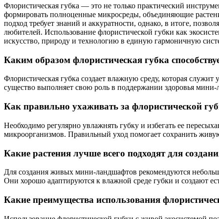
Флористическая губка — это не только практический инструме
формировать полноценные микросреды, объединяющие растени
подход требует знаний и аккуратности, однако, в итоге, позво
любителей. Использование флористической губки как экосисте
искусство, природу и технологию в единую гармоничную сист
Каким образом флористическая губка способству
Флористическая губка создает влажную среду, которая служи
существо выполняет свою роль в поддержании здоровья мини-
Как правильно ухаживать за флористической губ
Необходимо регулярно увлажнять губку и избегать ее пересыха
микроорганизмов. Правильный уход помогает сохранить живую
Какие растения лучше всего подходят для созда
Для создания живых мини-ландшафтов рекомендуются небольши
Они хорошо адаптируются к влажной среде губки и создают е
Какие преимущества использования флористичес
Использование флористической губки с живой экосистемой поз