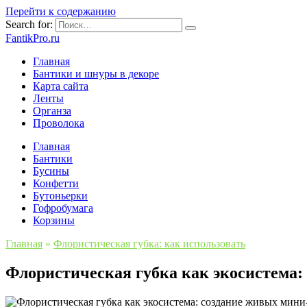
Перейти к содержанию
Search for:
FantikPro.ru
Главная
Бантики и шнуры в декоре
Карта сайта
Ленты
Органза
Проволока
Главная
Бантики
Бусины
Конфетти
Бутоньерки
Гофробумага
Корзины
Главная
»
Флористическая губка: как использовать
Флористическая губка как экосистема: