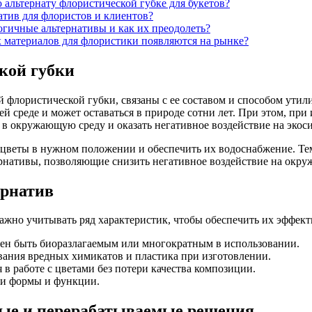
 альтернату флористической губке для букетов?
тив для флористов и клиентов?
огичные альтернативы и как их преодолеть?
 материалов для флористики появляются на рынке?
кой губки
 флористической губки, связаны с ее составом и способом утил
ей среде и может оставаться в природе сотни лет. При этом, п
в окружающую среду и оказать негативное воздействие на экоси
веты в нужном положении и обеспечить их водоснабжение. Тем не
ернативы, позволяющие снизить негативное воздействие на окр
ернатив
жно учитывать ряд характеристик, чтобы обеспечить их эффекти
н быть биоразлагаемым или многократным в использовании.
ния вредных химикатов и пластика при изготовлении.
в работе с цветами без потери качества композиции.
ри формы и функции.
ные и перерабатываемые решения