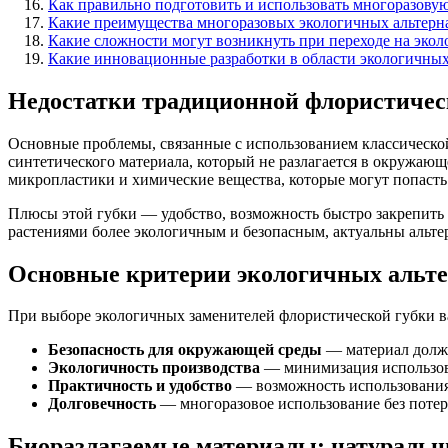
Как правильно подготовить и использовать многоразовую
Какие преимущества многоразовых экологичных альтерна
Какие сложности могут возникнуть при переходе на экол
Какие инновационные разработки в области экологичных
Недостатки традиционной флористичес
Основные проблемы, связанные с использованием классической
синтетического материала, который не разлагается в окружающ
микропластики и химические вещества, которые могут попасть 
Плюсы этой губки — удобство, возможность быстро закрепить ц
растениями более экологичным и безопасным, актуальны альт
Основные критерии экологичных альт
При выборе экологичных заменителей флористической губки ва
Безопасность для окружающей среды
— материал долже
Экологичность производства
— минимизация использова
Практичность и удобство
— возможность использования 
Долговечность
— многоразовое использование без поте
Биоразлагаемые материалы: натураль