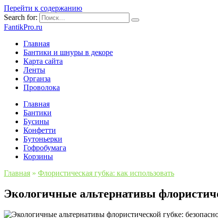
Перейти к содержанию
Search for:
FantikPro.ru
Главная
Бантики и шнуры в декоре
Карта сайта
Ленты
Органза
Проволока
Главная
Бантики
Бусины
Конфетти
Бутоньерки
Гофробумага
Корзины
Главная
»
Флористическая губка: как использовать
Экологичные альтернативы флористичес