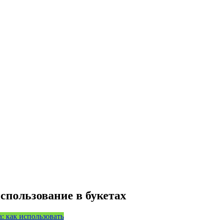
спользование в букетаx
: как использовать