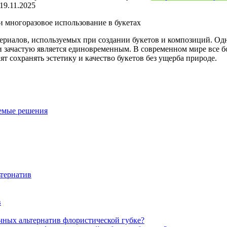
19.11.2025
и многоразовое использование в букетаx
риалов, используемых при создании букетов и композиций. Одн
е и зачастую является единовременным. В современном мире все 
т сохранять эстетику и качество букетов без ущерба природе.
аемые решения
ьтернатив
в
чных альтернатив флористической губке?