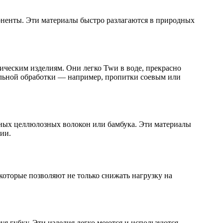
оненты. Эти материалы быстро разлагаются в природных
тическим изделиям. Они легко Twи в воде, прекрасно
тельной обработки — например, пропитки соевым или
нных целлюлозных волокон или бамбука. Эти материалы
ии.
оторые позволяют не только снижать нагрузку на
уя губку. Эти изделия легко моются и используются