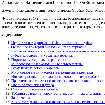
Автор
asteroid
На чтение
6 мин
Просмотров
159
Опубликовано
Экологичные альтернативы флористической губке: безопасное 
Флористическая губка — один из самых распространенных мате
аспектов: он изготовлен из пластика, не разлагается в природ
поиску безопасных, многоразовых альтернатив, которые позволя
Содержание
Недостатки традиционной флористической губки
Основные критерии экологичных альтернатив
Биоразлагаемые материалы: натуральные и перерабатыв
Губки на основе натуральных волокон
Пористые материалы из растений
Многоразовые и экологичные альтернативы
Герметичные сетки и каркасы
Многоразовые силиконовые и резиновые крепежи
Инновационные технологии и экологичные разработки
Практические советы по использованию экологичных ал
Правила хранения и ухода
Советы по созданию букетов
Таблица сравнения характеристик различных альтернати
Заключение
Какие материалы можно использовать в качестве экологи