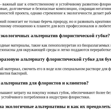
— важный шаг к ответственному и устойчивому развитию флори
ивые, долговечные и безопасные композиции, сокращая негатив
нностей проекта, однако стремление к экологичности делает раб
ий помогает не только беречь природу, но и развивать креатив
венному отношению к планете для всех профессионалов и любите
 экологичных альтернатив флористической губке?
одные материалы, такие как пенополиуретан из биоразлагаемых 
безопасны для окружающей среды и легко поддаются переработке
оразовую альтернату флористической губке для бу
 материал, смочить его в воде или специальном растворе для 
звития бактерий.
альтернатив для флористов и клиентов?
ьшают затрату на покупку новых губок, обеспечивают более без
 устойчивого потребления в индустрии флористики.
на экологичные альтернативы и как их преодолеть