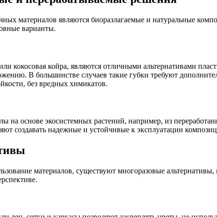
чных материалов являются биоразлагаемые и натуральные комп
новные варианты.
т или кокосовая койра, являются отличными альтернативами плас
зложению. В большинстве случаев такие губки требуют дополни
йкости, без вредных химикатов.
ы на основе экосистемных растений, например, из переработа
ют создавать надежные и устойчивые к эксплуатации композиц
ативы
ьзование материалов, существуют многоразовые альтернативы, к
ерспективе.
и лен, сетки и каркасы позволяют закреплять цветы, не использ