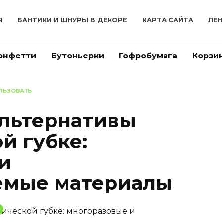
Я
БАНТИКИ И ШНУРЫ В ДЕКОРЕ
КАРТА САЙТА
ЛЕ
онфетти
Бутоньерки
Гофробумага
Корзи
ЛЬЗОВАТЬ
льтернативы
й губке:
и
емые материалы