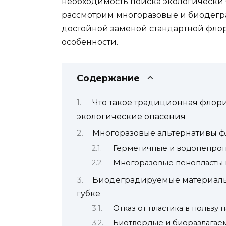
необходимость поиска экологически б
рассмотрим многоразовые и биодегра
достойной заменой стандартной флор
особенности.
Содержание
Что такое традиционная флори
экологические опасения
Многоразовые альтернативы ф
Герметичные и водонепро
Многоразовые пенопласты
Биодеградируемые материалы 
губке
Отказ от пластика в пользу
Биотвердые и биоразлагае