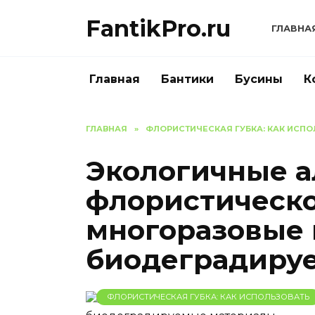
Перейти
FantikPro.ru
к
ГЛАВНА
содержанию
Главная
Бантики
Бусины
К
ГЛАВНАЯ
»
ФЛОРИСТИЧЕСКАЯ ГУБКА: КАК ИСПО
Экологичные а
флористическо
многоразовые 
биодеградиру
ФЛОРИСТИЧЕСКАЯ ГУБКА: КАК ИСПОЛЬЗОВАТЬ