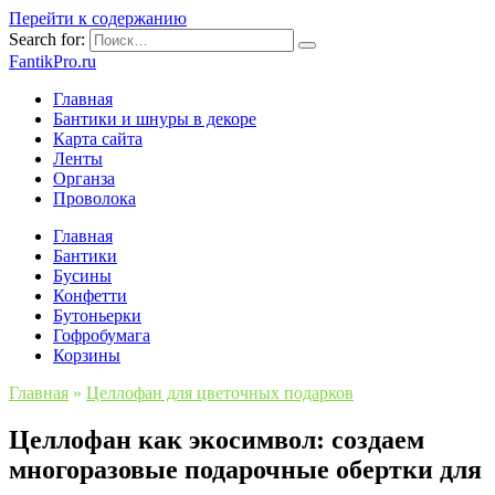
Перейти к содержанию
Search for:
FantikPro.ru
Главная
Бантики и шнуры в декоре
Карта сайта
Ленты
Органза
Проволока
Главная
Бантики
Бусины
Конфетти
Бутоньерки
Гофробумага
Корзины
Главная
»
Целлофан для цветочных подарков
Целлофан как экосимвол: создаем
многоразовые подарочные обертки для