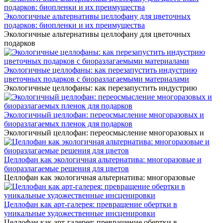
Экологичные альтернативы целлофану для цветочных
подарков: биопленки и их преимущества
Экологичные альтернативы целлофану для цветочных
подарков
Экологичные целлофаны: как перезапустить индустрию
цветочных подарков с биоразлагаемыми материалами
Экологичные целлофаны: как перезапустить индустрию
Экологичный целлофан: переосмысление многоразовых и
биоразлагаемых пленок для подарков
Экологичный целлофан: переосмысление многоразовых и
Целлофан как экологичная альтернатива: многоразовые и
биоразлагаемые решения для цветов
Целлофан как экологичная альтернатива: многоразовые
Целлофан как арт-галерея: превращение обертки в
уникальные художественные инсценировки
Целлофан как арт-галерея: превращение обертки в