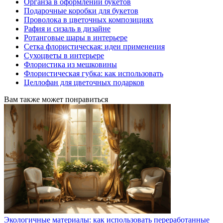
Органза в оформлении букетов
Подарочные коробки для букетов
Проволока в цветочных композициях
Рафия и сизаль в дизайне
Ротанговые шары в интерьере
Сетка флористическая: идеи применения
Сухоцветы в интерьере
Флористика из мешковины
Флористическая губка: как использовать
Целлофан для цветочных подарков
Вам также может понравиться
Экологичные материалы: как использовать переработанные