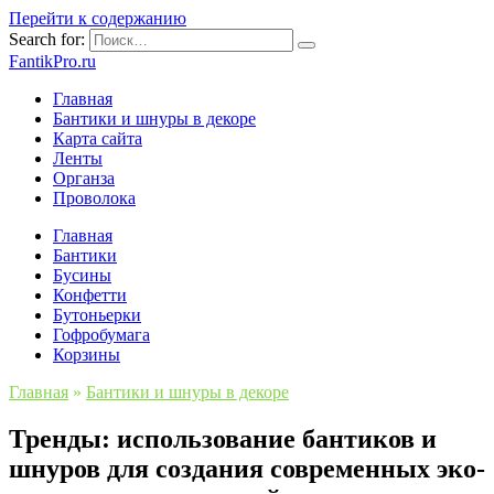
Перейти к содержанию
Search for:
FantikPro.ru
Главная
Бантики и шнуры в декоре
Карта сайта
Ленты
Органза
Проволока
Главная
Бантики
Бусины
Конфетти
Бутоньерки
Гофробумага
Корзины
Главная
»
Бантики и шнуры в декоре
Тренды: использование бантиков и
шнуров для создания современных эко-