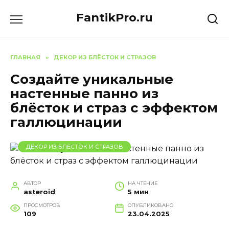
Перейти
FantikPro.ru
к
содержанию
ГЛАВНАЯ
»
ДЕКОР ИЗ БЛЁСТОК И СТРАЗОВ
Создайте уникальные
настенные панно из
блёсток и страз с эффектом
галлюцинации
ДЕКОР ИЗ БЛЁСТОК И СТРАЗОВ
АВТОР
НА ЧТЕНИЕ
asteroid
5 мин
ПРОСМОТРОВ
ОПУБЛИКОВАНО
109
23.04.2025