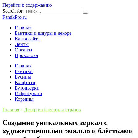
Перейти к содержанию
Search for:
FantikPro.ru
Главная
Бантики и шнуры в декоре
Карта сайта
Ленты
Органза
Проволока
Главная
Бантики
Бусины
Конфетти
Бутоньерки
Гофробумага
Корзины
Главная
»
Декор из блёсток и стразов
Создание уникальных зеркал с
художественными эмалью и блёстками