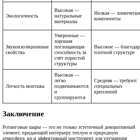
Высокая —
Низкая — химически
Экологичность
натуральные
компоненты
материалы
Умеренные —
хорошая
Звукоизоляционные
поглощающая
Высокие — благодар
свойства
способность за
плотной структуре
счёт пористой
структуры
Высокая —
легко
Средняя — требуют
Легкость монтажа
подвешиваются
специальных
и
креплений
группируются
Заключение
Ротанговые шары — это не только эстетичный декоративный
элемент, придающий интерьеру теплую и природную
атмосферу, но и эффективный инструмент для улучшения