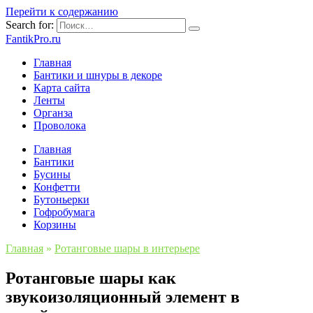
Перейти к содержанию
Search for:
FantikPro.ru
Главная
Бантики и шнуры в декоре
Карта сайта
Ленты
Органза
Проволока
Главная
Бантики
Бусины
Конфетти
Бутоньерки
Гофробумага
Корзины
Главная
»
Ротанговые шары в интерьере
Ротанговые шары как
звукоизоляционный элемент в