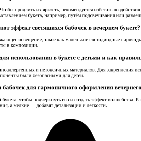
 Чтобы продлить их яркость, рекомендуется избегать воздействи
ыставлением букета, например, путём подсвечивания или размещ
ют эффект светящихся бабочек в вечернем букете?
жающее освещение, такое как маленькие светодиодные гирлянды и
нты в композиции.
ля использования в букете с детьми и как правил
ипоаллергенных и нетоксичных материалов. Для закрепления ис
мпоненты были безопасными для детей.
я бабочек для гармоничного оформления вечернего
 букета, чтобы подчеркнуть его и создать эффект волшебства. 
ия, а мелкие — добавят детализации и лёгкости.