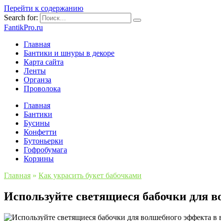
Перейти к содержанию
Search for:
FantikPro.ru
Главная
Бантики и шнуры в декоре
Карта сайта
Ленты
Органза
Проволока
Главная
Бантики
Бусины
Конфетти
Бутоньерки
Гофробумага
Корзины
Главная
»
Как украсить букет бабочками
Используйте светящиеся бабочки для в