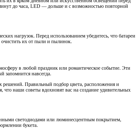
ать их в ярком дневном или искусственном освещении перед
 минут до часа, LED — дольше и с возможностью повторной
ческих нагрузок. Перед использованием убедитесь, что батареи
 очистить их от пыли и пылинок.
тмосферу в любой праздник или романтическое событие. Эти
й запомнится навсегда.
х решений. Правильный подбор цвета, расположения и
, что наши советы вдохновят вас на создание удивительных
роенными светодиодами или люминесцентным покрытием,
формлении букета.