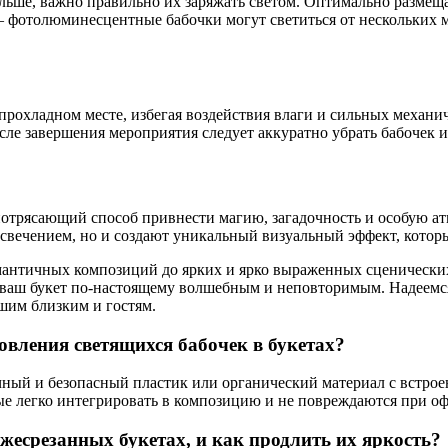
ольше, важно правильно их заряжать светом. Оптимально размещ
 — фотолюминесцентные бабочки могут светиться от нескольких
 прохладном месте, избегая воздействия влаги и сильных механи
е завершения мероприятия следует аккуратно убрать бабочек и
потрясающий способ привнести магию, загадочность и особую а
вечением, но и создают уникальный визуальный эффект, которы
мантичных композиций до ярких и ярко выраженных сценически
 ваш букет по-настоящему волшебным и неповторимым. Надеемся
шим близким и гостям.
овления светящихся бабочек в букетах?
очный и безопасный пластик или органический материал с вст
рые легко интегрировать в композицию и не повреждаются при о
жесрезанных букетах, и как продлить их яркость?