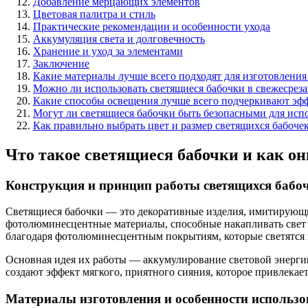
Добавление мерцающих элементов
Цветовая палитра и стиль
Практические рекомендации и особенности ухода
Аккумуляция света и долговечность
Хранение и уход за элементами
Заключение
Какие материалы лучше всего подходят для изготовления 
Можно ли использовать светящиеся бабочки в свежесрезан
Какие способы освещения лучше всего подчеркивают эфф
Могут ли светящиеся бабочки быть безопасными для испол
Как правильно выбрать цвет и размер светящихся бабоче
Что такое светящиеся бабочки и как о
Конструкция и принцип работы светящихся бабо
Светящиеся бабочки — это декоративные изделия, имитирующ
фотолюминесцентные материалы, способные накапливать свет и 
благодаря фотолюминесцентным покрытиям, которые светятся в
Основная идея их работы — аккумулирование световой энергии
создают эффект мягкого, приятного сияния, которое привлекае
Материалы изготовления и особенности использ