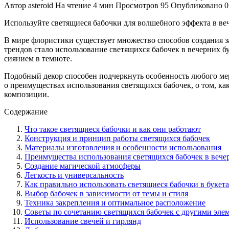
Автор
asteroid
На чтение
4 мин
Просмотров
95
Опубликовано
0
Используйте светящиеся бабочки для волшебного эффекта в ве
В мире флористики существует множество способов создания 
трендов стало использование светящихся бабочек в вечерних 
сиянием в темноте.
Подобный декор способен подчеркнуть особенность любого мер
о преимуществах использования светящихся бабочек, о том, как
композиции.
Содержание
Что такое светящиеся бабочки и как они работают
Конструкция и принцип работы светящихся бабочек
Материалы изготовления и особенности использования
Преимущества использования светящихся бабочек в вече
Создание магической атмосферы
Легкость и универсальность
Как правильно использовать светящиеся бабочки в букет
Выбор бабочек в зависимости от темы и стиля
Техника закрепления и оптимальное расположение
Советы по сочетанию светящихся бабочек с другими эле
Использование свечей и гирлянд