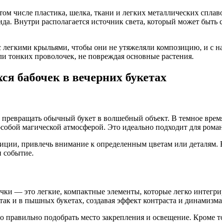
том числе пластика, шелка, ткани и легких металлических сплав
вида. Внутри располагается источник света, который может бы
 с легкими крыльями, чтобы они не утяжеляли композицию, и с 
ли тонких проволочек, не повреждая основные растения.
я бабочек в вечерних букетах
ь превращать обычный букет в волшебный объект. В темное вре
собой магической атмосферой. Это идеально подходит для рома
ции, привлечь внимание к определенным цветам или деталям. В 
 событие.
чки — это легкие, компактные элементы, которые легко интег
ак и в пышных букетах, создавая эффект контраста и динамизма
о правильно подобрать место закрепления и освещение. Кроме т