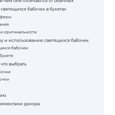
 и чем они отличаются от обычных
светящихся бабочек в букетах
сферы
ания
и оригинальности
ру и использованию светящихся бабочек
щихся бабочек
букете
 что выбрать
бочки
очки
нию
лементами декора