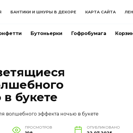
Я
БАНТИКИ И ШНУРЫ В ДЕКОРЕ
КАРТА САЙТА
ЛЕ
онфетти
Бутоньерки
Гофробумага
Корзи
ветящиеся
олшебного
 в букете
ПРОСМОТРОВ
ОПУБЛИКОВАНО