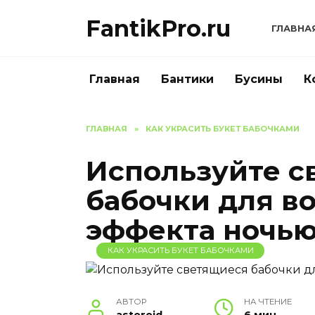
Перейти
FantikPro.ru
к
ГЛАВНА
содержанию
Главная
Бантики
Бусины
К
ГЛАВНАЯ
»
КАК УКРАСИТЬ БУКЕТ БАБОЧКАМИ
Используйте с
бабочки для в
эффекта ночью
КАК УКРАСИТЬ БУКЕТ БАБОЧКАМИ
АВТОР
НА ЧТЕНИЕ