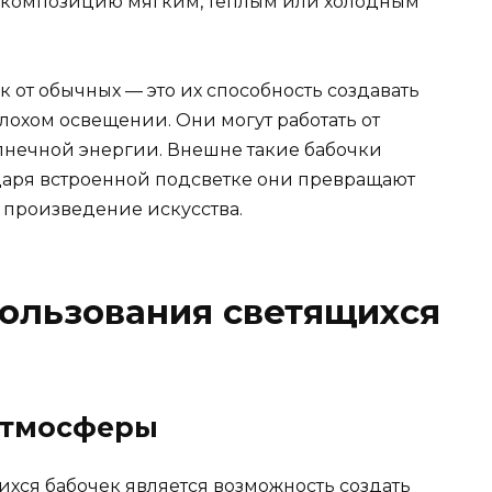
т композицию мягким, теплым или холодным
 от обычных — это их способность создавать
лохом освещении. Они могут работать от
олнечной энергии. Внешне такие бабочки
одаря встроенной подсветке они превращают
 произведение искусства.
ользования светящихся
атмосферы
ихся бабочек является возможность создать