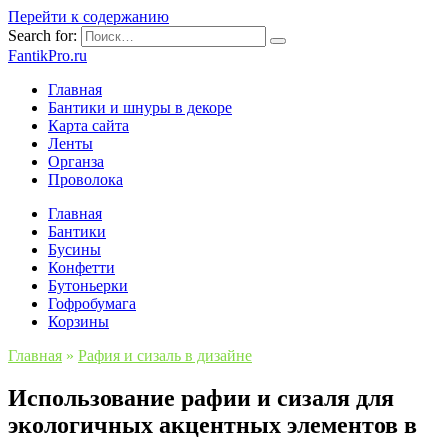
Перейти к содержанию
Search for:
FantikPro.ru
Главная
Бантики и шнуры в декоре
Карта сайта
Ленты
Органза
Проволока
Главная
Бантики
Бусины
Конфетти
Бутоньерки
Гофробумага
Корзины
Главная
»
Рафия и сизаль в дизайне
Использование рафии и сизаля для
экологичных акцентных элементов в