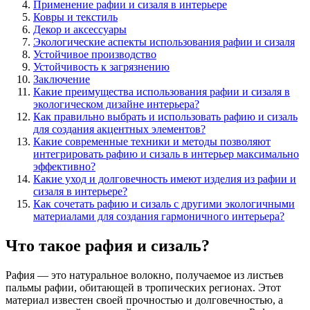
Применение рафии и сизаля в интерьере
Ковры и текстиль
Декор и аксессуары
Экологические аспекты использования рафии и сизаля
Устойчивое производство
Устойчивость к загрязнению
Заключение
Какие преимущества использования рафии и сизаля в
экологическом дизайне интерьера?
Как правильно выбрать и использовать рафию и сизаль
для создания акцентных элементов?
Какие современные техники и методы позволяют
интегрировать рафию и сизаль в интерьер максимально
эффективно?
Какие уход и долговечность имеют изделия из рафии и
сизаля в интерьере?
Как сочетать рафию и сизаль с другими экологичными
материалами для создания гармоничного интерьера?
Что такое рафия и сизаль?
Рафия — это натуральное волокно, получаемое из листьев
пальмы рафии, обитающей в тропических регионах. Этот
материал известен своей прочностью и долговечностью, а