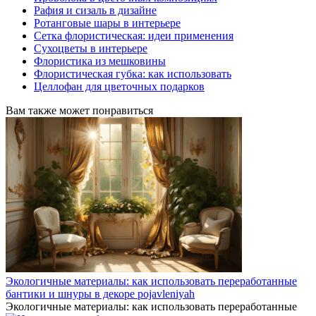
Рафия и сизаль в дизайне
Ротанговые шары в интерьере
Сетка флористическая: идеи применения
Сухоцветы в интерьере
Флористика из мешковины
Флористическая губка: как использовать
Целлофан для цветочных подарков
Вам также может понравиться
Экологичные материалы: как использовать переработанные
бантики и шнуры в декоре pojavleniyah
Экологичные материалы: как использовать переработанные