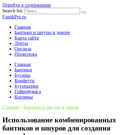
Перейти к содержанию
Search for:
FantikPro.ru
Главная
Бантики и шнуры в декоре
Карта сайта
Ленты
Органза
Проволока
Главная
Бантики
Бусины
Конфетти
Бутоньерки
Гофробумага
Корзины
Главная
»
Бантики и шнуры в декоре
Использование комбинированных
бантиков и шнуров для создания