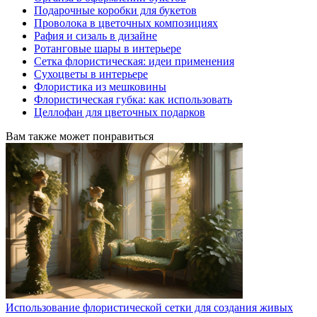
Подарочные коробки для букетов
Проволока в цветочных композициях
Рафия и сизаль в дизайне
Ротанговые шары в интерьере
Сетка флористическая: идеи применения
Сухоцветы в интерьере
Флористика из мешковины
Флористическая губка: как использовать
Целлофан для цветочных подарков
Вам также может понравиться
Использование флористической сетки для создания живых