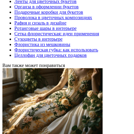
Ленты для цветочных букетов
Органза в оформлении букетов
Подарочные коробки для букетов
Проволока в цветочных композициях
Рафия и сизаль в дизайне
Ротанговые шары в интерьере
Сетка флористическая: идеи применения
Сухоцветы в интерьере
Флористика из мешковины
Флористическая губка: как использовать
Целлофан для цветочных подарков
Вам также может понравиться