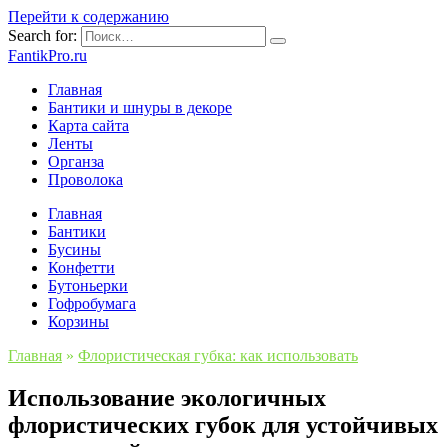
Перейти к содержанию
Search for:
FantikPro.ru
Главная
Бантики и шнуры в декоре
Карта сайта
Ленты
Органза
Проволока
Главная
Бантики
Бусины
Конфетти
Бутоньерки
Гофробумага
Корзины
Главная
»
Флористическая губка: как использовать
Использование экологичных
флористических губок для устойчивых