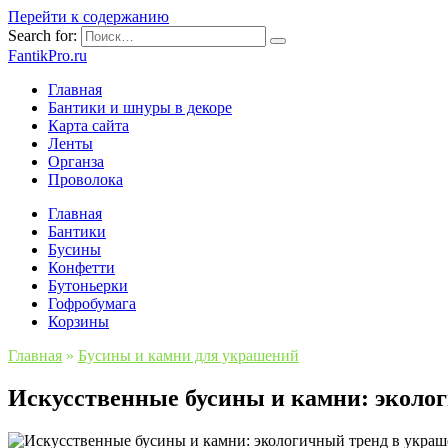
Перейти к содержанию
Search for:
FantikPro.ru
Главная
Бантики и шнуры в декоре
Карта сайта
Ленты
Органза
Проволока
Главная
Бантики
Бусины
Конфетти
Бутоньерки
Гофробумага
Корзины
Главная
»
Бусины и камни для украшений
Искусственные бусины и камни: эколо