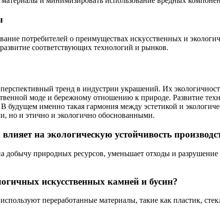
е материалы и минимизировать использование вредных компонен
ы
ание потребителей о преимуществах искусственных и экологичн
 развитие соответствующих технологий и рынков.
перспективный тренд в индустрии украшений. Их экологичность
ственной моде и бережному отношению к природе. Развитие тех
В будущем именно такая гармония между эстетикой и экологиче
ми, но и этично и экологично обоснованными.
й влияет на экологическую устойчивость производ
на добычу природных ресурсов, уменьшает отходы и разрушение
логичных искусственных камней и бусин?
спользуют переработанные материалы, такие как пластик, стекл