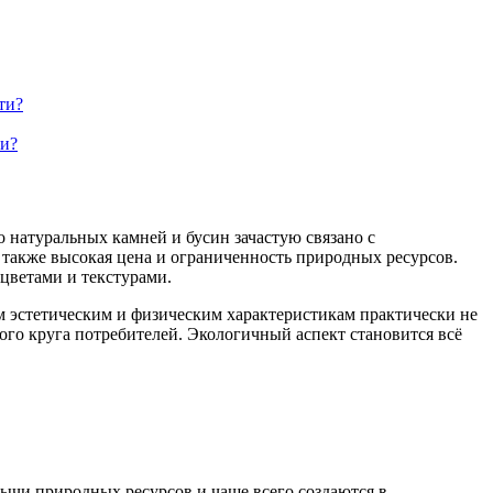
ти?
ми?
 натуральных камней и бусин зачастую связано с
также высокая цена и ограниченность природных ресурсов.
цветами и текстурами.
им эстетическим и физическим характеристикам практически не
го круга потребителей. Экологичный аспект становится всё
ычи природных ресурсов и чаще всего создаются в