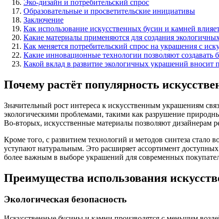
Эко-дизайн и потребительский спрос
Образовательные и просветительские инициативы
Заключение
Как использование искусственных бусин и камней влияе
Какие материалы применяются для создания экологичных
Как меняется потребительский спрос на украшения с иск
Какие инновационные технологии позволяют создавать б
Какой вклад в развитие экологичных украшений вносит 
Почему растёт популярность искусстве
Значительный рост интереса к искусственным украшениям связ
экологическими проблемами, такими как разрушение природных
Во-вторых, искусственные материалы позволяют дизайнерам ре
Кроме того, с развитием технологий и методов синтеза стало
уступают натуральным. Это расширяет ассортимент доступных 
более важным в выборе украшений для современных покупател
Преимущества использования искусств
Экологическая безопасность
Искусственные бусины и камни производятся с меньшим возде