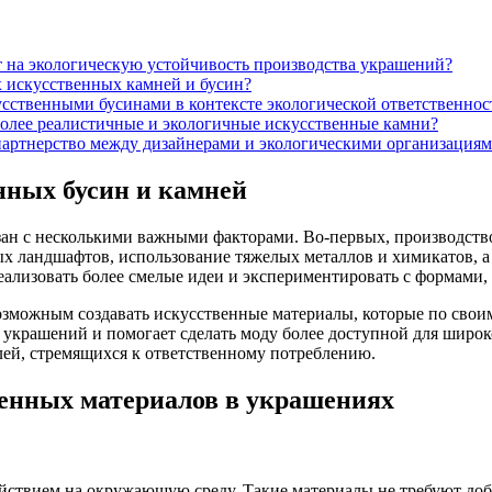
т на экологическую устойчивость производства украшений?
 искусственных камней и бусин?
усственными бусинами в контексте экологической ответственнос
олее реалистичные и экологичные искусственные камни?
партнерство между дизайнерами и экологическими организация
нных бусин и камней
ан с несколькими важными факторами. Во-первых, производство
 ландшафтов, использование тяжелых металлов и химикатов, а 
ализовать более смелые идеи и экспериментировать с формами, 
 возможным создавать искусственные материалы, которые по сво
украшений и помогает сделать моду более доступной для широко
ей, стремящихся к ответственному потреблению.
енных материалов в украшениях
йствием на окружающую среду. Такие материалы не требуют доб