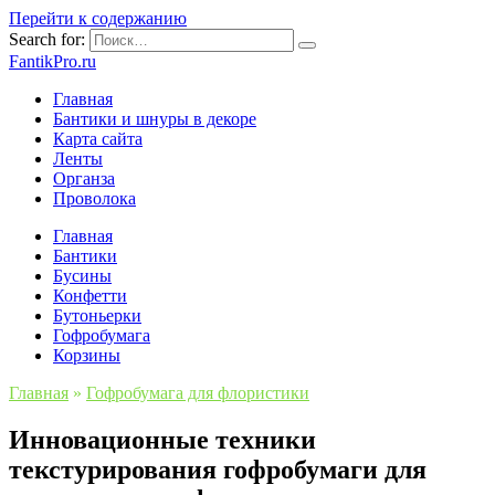
Перейти к содержанию
Search for:
FantikPro.ru
Главная
Бантики и шнуры в декоре
Карта сайта
Ленты
Органза
Проволока
Главная
Бантики
Бусины
Конфетти
Бутоньерки
Гофробумага
Корзины
Главная
»
Гофробумага для флористики
Инновационные техники
текстурирования гофробумаги для