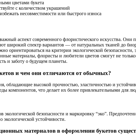
вными цветами букета
ствуйте с количеством украшений
 избежать несовместимости или быстрого износа
ажный аспект современного флористического искусства. Они поз
ют широкий спектр вариантов — от натуральных тканей до биор
но ориентироваться на критерии экологической безопасности, 
онные материалы, флористы и любители цветов смогут не только
ть и заботу о будущем планеты.
кетов и чем они отличаются от обычных?
ия, обладающие высокой прочностью, эластичностью и устойчи
ды компонентов, что делает их более привлекательными для люд
ов экологической безопасности и маркировку “эко”. Предпочтен
о экологической устойчивости.
ционных материалов в оформлении букетов сущес