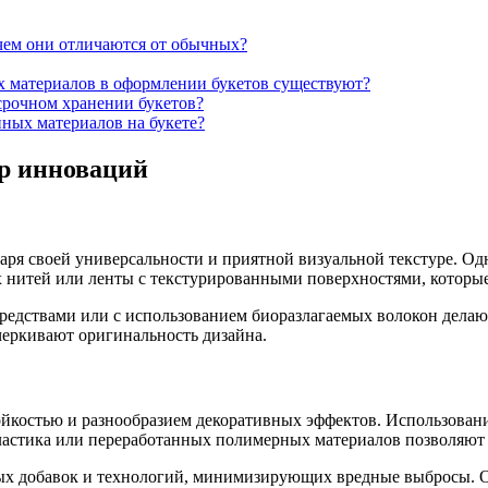
 чем они отличаются от обычных?
 материалов в оформлении букетов существуют?
срочном хранении букетов?
ных материалов на букете?
ор инноваций
аря своей универсальности и приятной визуальной текстуре. Од
х нитей или ленты с текстурированными поверхностями, которые
едствами или с использованием биоразлагаемых волокон делаю
еркивают оригинальность дизайна.
ойкостью и разнообразием декоративных эффектов. Использова
пластика или переработанных полимерных материалов позволяют 
ых добавок и технологий, минимизирующих вредные выбросы. Он