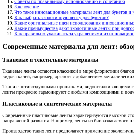
Советы по правильному использованию и сочетанию
Заключение
Что такое инновационные материалы лент для букетов и
Как выбрать экологичную ленту для букетов?
Какие оригинальные идеи использования инновационных
Какие преимущества дают экологичные ленты при долго
Как правильно ухаживать за украшениями из инновацион
Современные материалы для лент: обз
Тканевые и текстильные материалы
Тканевые ленты остаются классикой в мире флористики благод
видов тканей, например, органзы с добавлением металлически
Ткани с антивоздушными пропитками, водоотталкивающими ср
ленты прекрасно гармонируют с любыми композициями и подч
Пластиковые и синтетические материалы
Современные пластиковые ленты характеризуются высокой ст
направлений развития. Например, ленты из биоразлагаемого 
Производство таких лент предполагает применение экологичн