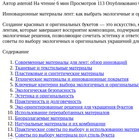
Автор
asteroid
На чтение
6 мин
Просмотров
113
Опубликовано
Инновационные материалы лент: как выбрать экологичные и о
Создание красивых и оригинальных букетов — это искусство, 
лентам, которые завершают восприятие композиции, подчерки
экологичные решения, позволяющие сочетать эстетику и ответ
советы по выбору экологичных и оригинальных украшений для
Содержание
Современные материалы для лент: обзор инноваций
Тканевые и текстильные материалы
Пластиковые и синтетические материалы
Технические материалы и инновационные покрытия
Ключевые критерии выбора экологичных и оригинальны
Экологическая безопасность
Эстетика и оригинальность
Практичность и долговечность
Эко-ориентированные решения для украшения букетов
Использование переработанных материалов
Биоразлагаемые материалы
Натуральные материалы и их комбинации
Практические советы по выбору и использованию матер
Советы по выбору материала под стиль букета