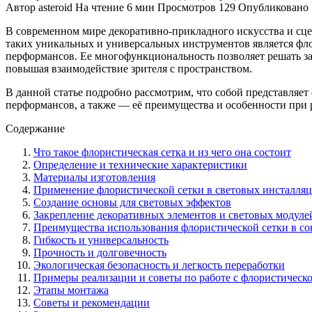
Автор
asteroid
На чтение
6 мин
Просмотров
129
Опубликовано
В современном мире декоративно-прикладного искусства и сц
таких уникальных и универсальных инструментов является фло
перформансов. Ее многофункциональность позволяет решать за
повышая взаимодействие зрителя с пространством.
В данной статье подробно рассмотрим, что собой представляет
перформансов, а также — её преимущества и особенности при 
Содержание
Что такое флористическая сетка и из чего она состоит
Определение и технические характеристики
Материалы изготовления
Применение флористической сетки в световых инсталля
Создание основы для световых эффектов
Закрепление декоративных элементов и световых модуле
Преимущества использования флористической сетки в с
Гибкость и универсальность
Прочность и долговечность
Экологическая безопасность и легкость переработки
Примеры реализации и советы по работе с флористическо
Этапы монтажа
Советы и рекомендации