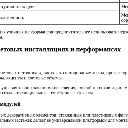
оступность по цене
Мен
Мен
пластичность
обр
 для уличных перформансов предпочтительнее использовать нер
ы.
ветовых инсталляциях и перформансах
ветовых источников, таких как светодиодные ленты, прожекторы
ры, акценты и световые объемы.
о управлять направлениями освещения, сменой оттенков и динами
и создавать специальные атмосферные эффекты.
 модулей
ных декоративных элементов: стеклянных или пластиковых фигур
льных застежек делает её универсальной платформой для монта