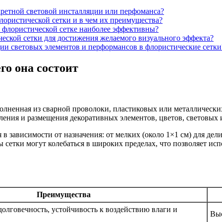
кретной световой инсталляции или перфоманса?
лористической сетки и в чем их преимущества?
а флористической сетке наиболее эффективны?
ческой сетки для достижения желаемого визуального эффекта?
ии световых элементов и перформансов в флористические сетки
го она состоит
полненная из сварной проволоки, пластиковых или металлическ
ления и размещения декоративных элементов, цветов, световых 
в зависимости от назначения: от мелких (около 1×1 см) для де
сетки могут колебаться в широких пределах, что позволяет испо
Преимущества
долговечность, устойчивость к воздействию влаги и
Выс