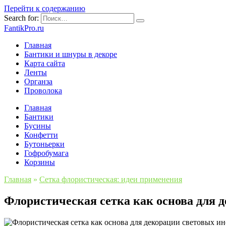
Перейти к содержанию
Search for:
FantikPro.ru
Главная
Бантики и шнуры в декоре
Карта сайта
Ленты
Органза
Проволока
Главная
Бантики
Бусины
Конфетти
Бутоньерки
Гофробумага
Корзины
Главная
»
Сетка флористическая: идеи применения
Флористическая сетка как основа для 