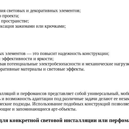
ия световых и декоративных элементов;
 проекта;
 пространстве;
иксация зажимами или крючками;
ых элементов — это повысит надежность конструкции;
 эффективности и яркости;
вая потенциальные электробезопасности и механические нагрузк
оративные материалы и световые эффекты.
сталляций и перфомансов представляет собой универсальный, м
ть и возможность адаптации под различные задачи делают ее не
ческие подходы. Использование подобных конструкций позволяе
вающие и запоминающиеся арт-объекты.
для конкретной световой инсталляции или перфом