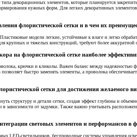
т типа декорационных элементов, которые планируется закрепит
формирования нужных форм. Для легких декоративных элементов п
ления флористической сетки и в чем их преимуще
Пластиковые модели легкие, устойчивые к влаге и легко обраба
для крупных и тяжелых конструкций, требуют более аккуратной 
екора на флористической сетке наиболее эффектив
оволока, крючки и кликолы. Важен баланс между надежностью 
озволяет быстро заменять элементы, а проволока обеспечивает
лористической сетки для достижения желаемого в
кнуть структуру и детали сетки, создав эффект глубины и объе
и в зависимости от задумки. Также важно учитывать расположен
теграции световых элементов и перформансов в ф
мых LED-светильников, беспроводные системы управления осве