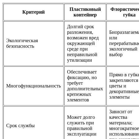
Пластиковый
Флористиче
Критерий
контейнер
губка
Долгий срок
разложения,
Биоразлагаем
возможен вред
или
Экологическая
окружающей
перерабатыва
безопасность
среде при
экологичный
неправильной
выбор
утилизации
Обеспечивает
Прямо в губк
фиксацию, но
закрепляются
требует
Многофункциональность
цветы и
дополнительных
декоративные
крепежных
элементы
элементов
Зависит от
Может долго
качества
служить при
материала;
Срок службы
правильной
многократное
эксплуатации
использовани