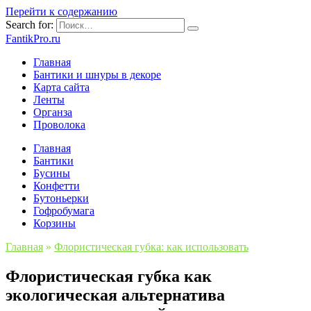
Перейти к содержанию
Search for:
FantikPro.ru
Главная
Бантики и шнуры в декоре
Карта сайта
Ленты
Органза
Проволока
Главная
Бантики
Бусины
Конфетти
Бутоньерки
Гофробумага
Корзины
Главная
»
Флористическая губка: как использовать
Флористическая губка как
экологическая альтернатива