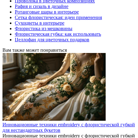
Проволока в цветочных композициях
Рафия и сизаль в дизайне
Ротанговые шары в интерьере
Сетка флористическая: идеи применения
Сухоцветы в интерьере
Флористика из мешковины
Флористическая губка: как использовать
Целлофан для цветочных подарков
Вам также может понравиться
Инновационные техники embroidery с флористической губкой
для нестандартных букетов
Инновационные техники embroidery с флористической губкой