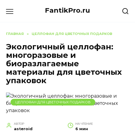
Перейти
FantikPro.ru
к
содержанию
ГЛАВНАЯ
»
ЦЕЛЛОФАН ДЛЯ ЦВЕТОЧНЫХ ПОДАРКОВ
Экологичный целлофан:
многоразовые и
биоразлагаемые
материалы для цветочных
упаковок
ЦЕЛЛОФАН ДЛЯ ЦВЕТОЧНЫХ ПОДАРКОВ
АВТОР
НА ЧТЕНИЕ
asteroid
6 мин