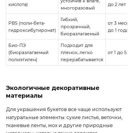
устойчив к влаге,
кислота)
до 2 лет
многоразовый
Гибкий,
PBS (поли-бета-
от 3 месяц
прозрачный,
гидроксибутиронат)
до 1 года
биоразлагаемый
Био-ПЭ
Подходит для
(биоразлагаемый
пленок, легко
от 1 до 5 л
полиэтилен)
перерабатывается
Экологичные декоративные
материалы
Для украшения букетов все чаще используют
натуральные элементы: сухие листья, веточки,
тканевые ленты, мох и другие природные