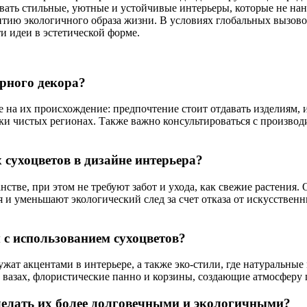
вать стильные, уютные и устойчивые интерьеры, которые не нан
итию экологичного образа жизни. В условиях глобальных вызовов
 идеи в эстетической форме.
рного декора?
на их происхождение: предпочтение стоит отдавать изделиям, 
ски чистых регионах. Также важно консультироваться с производ
сухоцветов в дизайне интерьера?
стве, при этом не требуют забот и ухода, как свежие растения
я и уменьшают экологический след за счет отказа от искусстве
 с использованием сухоцветов?
ат акцентами в интерьере, а также эко-стили, где натуральны
вазах, флористические панно и корзины, создающие атмосферу 
делать их более долговечными и экологичными?