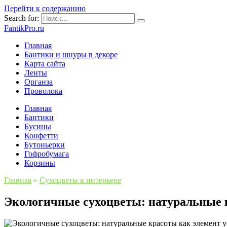
Перейти к содержанию
Search for:
FantikPro.ru
Главная
Бантики и шнуры в декоре
Карта сайта
Ленты
Органза
Проволока
Главная
Бантики
Бусины
Конфетти
Бутоньерки
Гофробумага
Корзины
Главная
»
Сухоцветы в интерьере
Экологичные сухоцветы: натуральные к