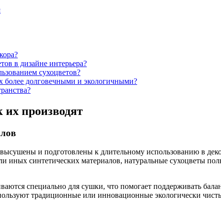
я
кора?
тов в дизайне интерьера?
льзованием сухоцветов?
их более долговечными и экологичными?
транства?
к их производят
алов
 высушены и подготовлены к длительному использованию в деко
или иных синтетических материалов, натуральные сухоцветы пол
ваются специально для сушки, что помогает поддерживать бала
спользуют традиционные или инновационные экологически чист