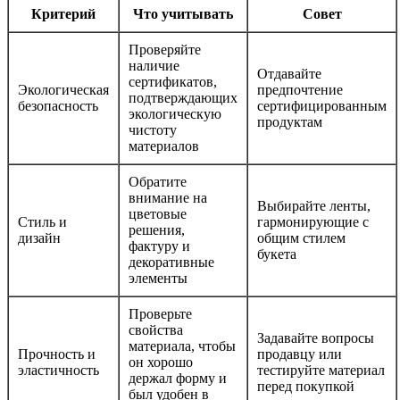
Критерий
Что учитывать
Совет
Проверяйте
наличие
Отдавайте
сертификатов,
Экологическая
предпочтение
подтверждающих
безопасность
сертифицированным
экологическую
продуктам
чистоту
материалов
Обратите
внимание на
Выбирайте ленты,
цветовые
Стиль и
гармонирующие с
решения,
дизайн
общим стилем
фактуру и
букета
декоративные
элементы
Проверьте
свойства
Задавайте вопросы
материала, чтобы
Прочность и
продавцу или
он хорошо
эластичность
тестируйте материал
держал форму и
перед покупкой
был удобен в