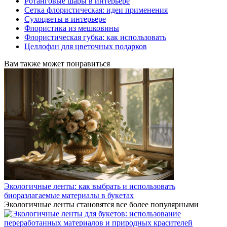
Ротанговые шары в интерьере
Сетка флористическая: идеи применения
Сухоцветы в интерьере
Флористика из мешковины
Флористическая губка: как использовать
Целлофан для цветочных подарков
Вам также может понравиться
Экологичные ленты: как выбрать и использовать
биоразлагаемые материалы в букетах
Экологичные ленты становятся все более популярными