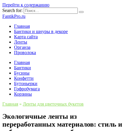
Перейти к содержанию
Search for:
FantikPro.ru
Главная
Бантики и шнуры в декоре
Карта сайта
Ленты
Органза
Проволока
Главная
Бантики
Бусины
Конфетти
Бутоньерки
Гофробумага
Корзины
Главная
»
Ленты для цветочных букетов
Экологичные ленты из
переработанных материалов: стиль и