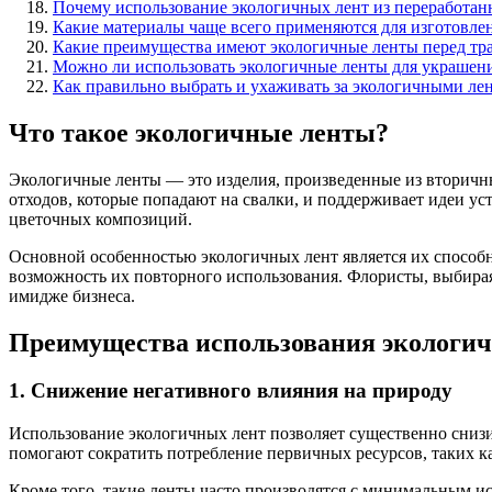
Почему использование экологичных лент из переработа
Какие материалы чаще всего применяются для изготовле
Какие преимущества имеют экологичные ленты перед т
Можно ли использовать экологичные ленты для украшени
Как правильно выбрать и ухаживать за экологичными ле
Что такое экологичные ленты?
Экологичные ленты — это изделия, произведенные из вторичны
отходов, которые попадают на свалки, и поддерживает идеи ус
цветочных композиций.
Основной особенностью экологичных лент является их способ
возможность их повторного использования. Флористы, выбирая 
имидже бизнеса.
Преимущества использования экологи
1. Снижение негативного влияния на природу
Использование экологичных лент позволяет существенно снизи
помогают сократить потребление первичных ресурсов, таких к
Кроме того, такие ленты часто производятся с минимальным и