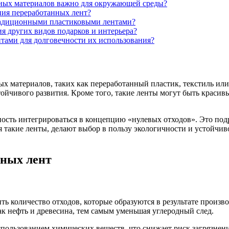
нных материалов важно для окружающей среды?
ния переработанных лент?
радиционными пластиковыми лентами?
я других видов подарков и интерьера?
нтами для долговечности их использования?
х материалов, таких как переработанный пластик, текстиль или
тойчивого развития. Кроме того, такие ленты могут быть красив
ность интегрироваться в концепцию «нулевых отходов». Это по
такие ленты, делают выбор в пользу экологичности и устойчиво
чных лент
ть количество отходов, которые образуются в результате произ
ак нефть и древесина, тем самым уменьшая углеродный след.
спользованием химических веществ, что снижает риск загрязне