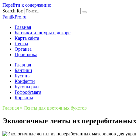
Перейти к содержанию
Search for:
FantikPro.ru
Главная
Бантики и шнуры в декоре
Карта сайта
Ленты
Органза
Проволока
Главная
Бантики
Бусины
Конфетти
Бутоньерки
Гофробумага
Корзины
Главная
»
Ленты для цветочных букетов
Экологичные ленты из переработанных