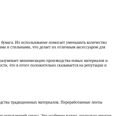
 бумага. Их использование помогает уменьшить количество
ыми и стильными, что делает их отличным аксессуаром для
дразумевает минимизацию производства новых материалов и
сти, что в итоге положительно сказывается на репутации и
водства традиционных материалов. Переработанные ленты
ния окружающей среды. Это особенно важно, поскольку многие