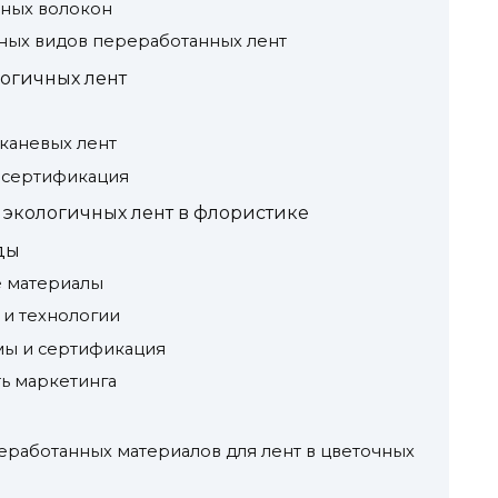
льных волокон
вных видов переработанных лент
огичных лент
каневых лент
 сертификация
экологичных лент в флористике
ды
е материалы
и технологии
ы и сертификация
ть маркетинга
работанных материалов для лент в цветочных