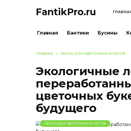
Перейти
FantikPro.ru
к
ГЛАВНА
содержанию
Главная
Бантики
Бусины
К
ГЛАВНАЯ
»
ЛЕНТЫ ДЛЯ ЦВЕТОЧНЫХ БУКЕТОВ
Экологичные л
переработанны
цветочных бук
будущего
ЛЕНТЫ ДЛЯ ЦВЕТОЧНЫХ БУКЕТОВ