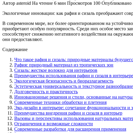
Автор
asteroid
На чтение
6 мин
Просмотров
100
Опубликовано
Экологичные инновации: как рафия и сизаль преображают со
В современном мире, все более ориентированном на устойчиво
приобретают особую популярность. Среди них особое место зан
способствуют снижению негативного воздействия на окружающу
они предоставляют.
Содержание
Что такое рафия и сизаль: природные материалы будущег
Рафия: природный материал из тропических зон
Сизаль: жесткое волокно для интерьеров
Преимущества использования рафии и сизаля в интерьер
Экологическая безопасность и биоразлагаемость
Эстетическая универсальность и текстурное разнообразие
Долговечность и практичность
Инновационные решения и стили, основанные на натура
Современные техники обработки и плетения
Эко-дизайн в интерьере: сочетание функциональности и 
Преимущества внедрения рафии и сизаля в интерьер
Вызовы и перспективы использования натуральных матер
Ограничения и возможные сложности
Современные разработки для расширения применения