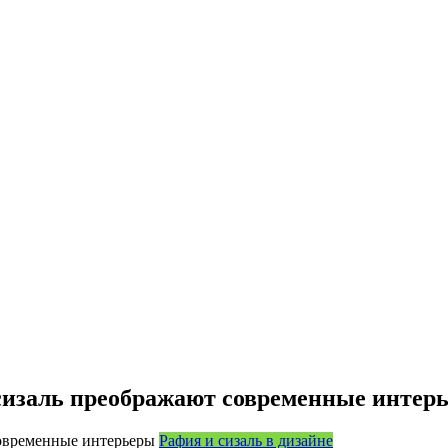
сизаль преображают современные интер
Рафия и сизаль в дизайне