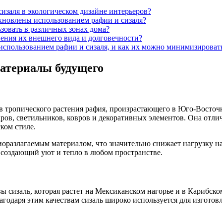
изаля в экологическом дизайне интерьеров?
хновлены использованием рафии и сизаля?
зовать в различных зонах дома?
нения их внешнего вида и долговечности?
использованием рафии и сизаля, и как их можно минимизироват
материалы будущего
ев тропического растения рафия, произрастающего в Юго-Восточ
ров, светильников, ковров и декоративных элементов. Она отли
ком стиле.
оразлагаемым материалом, что значительно снижает нагрузку 
 создающий уют и тепло в любом пространстве.
вы сизаль, которая растет на Мексиканском нагорье и в Карибск
годаря этим качествам сизаль широко используется для изготов