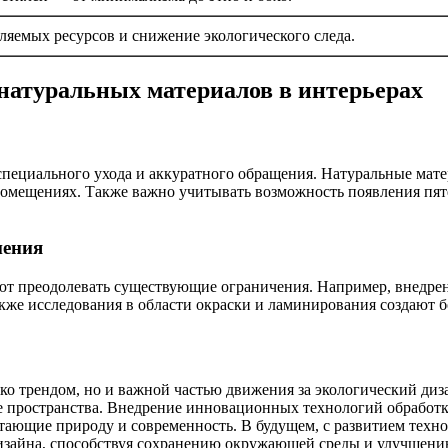
ляемых ресурсов и снижение экологического следа.
натуральных материалов в интерьерах
пециального ухода и аккуратного обращения. Натуральные матер
омещениях. Также важно учитывать возможность появления пяте
нения
яют преодолевать существующие ограничения. Например, внедр
акже исследования в области окраски и ламинирования создают 
ько трендом, но и важной частью движения за экологический диз
ые пространства. Внедрение инновационных технологий обработ
тающие природу и современность. В будущем, с развитием техно
 дизайна, способствуя сохранению окружающей среды и улучшени