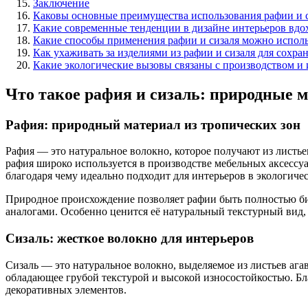
Заключение
Каковы основные преимущества использования рафии и с
Какие современные тенденции в дизайне интерьеров вдо
Какие способы применения рафии и сизаля можно исполь
Как ухаживать за изделиями из рафии и сизаля для сохра
Какие экологические вызовы связаны с производством и 
Что такое рафия и сизаль: природные 
Рафия: природный материал из тропических зон
Рафия — это натуральное волокно, которое получают из листь
рафия широко используется в производстве мебельных аксессуа
благодаря чему идеально подходит для интерьеров в экологичес
Природное происхождение позволяет рафии быть полностью би
аналогами. Особенно ценится её натуральный текстурный вид,
Сизаль: жесткое волокно для интерьеров
Сизаль — это натуральное волокно, выделяемое из листьев ага
обладающее грубой текстурой и высокой износостойкостью. Бла
декоративных элементов.