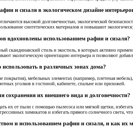
фии и сизаля в экологическом дизайне интерьеро
отличаются высокой долговечностью, экологической безопаснос
ользование синтетических материалов и повышают экологическ
ров вдохновлены использованием рафии и сизаля?
ый скандинавский стиль и экостиль, в которых активно применя
ивают экологическую ориентацию интерьера и позволяют добавл
 использовать в различных зонах дома?
ые покрытия), мебельных элементах (например, плетеная мебель
ютных уголков в гостиной, кабинете, спальне или прихожей.
ля сохранения их внешнего вида и долговечности?
ать их от пыли с помощью пылесоса или мягкой щетки, избегать
грессивных химикатов и избегать прямого солнечного света, чт
ством и использованием рафии и сизаля, и как их