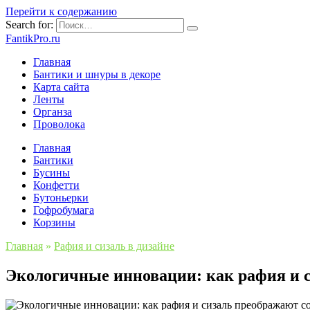
Перейти к содержанию
Search for:
FantikPro.ru
Главная
Бантики и шнуры в декоре
Карта сайта
Ленты
Органза
Проволока
Главная
Бантики
Бусины
Конфетти
Бутоньерки
Гофробумага
Корзины
Главная
»
Рафия и сизаль в дизайне
Экологичные инновации: как рафия и 