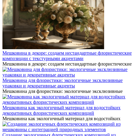
Мешковина в декоре: создаем нестандартные флористические
композиции с текстурными акцентами
Мешковина в декоре: создаем нестандартные флористические
Мешковина для флористики: экологичные эксклюзивные
упаковки и декоративные акценты
Мешковина для флористики: экологичные эксклюзивные
Мешковина как экологичный материал для водостойких
декоративных флористических композиций
Мешковина как экологичный материал для водостойких
Создание экологичных флерстических композиций из