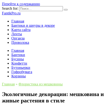
Перейти к содержанию
Search for:
FantikPro.ru
Главная
Бантики и шнуры в декоре
Карта сайта
Ленты
Органза
Проволока
Главная
Бантики
Бусины
Конфетти
Бутоньерки
Гофробумага
Корзины
Главная
»
Флористика из мешковины
Экологичные декорации: мешковина и
живые растения в стиле