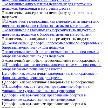
Экологичные альтернативы целлофану для цветочных
подарков: биопленки и их преимущества
Экологичные альтернативы целлофану для цветочных
подарков
Экологичные целлофаны: как перезапустить индустрию
цветочных подарков с биоразлагаемыми материалами
Экологичные целлофаны: как перезапустить индустрию
Экологичный целлофан: переосмысление многоразовых и
биоразлагаемых пленок для подарков
Экологичный целлофан: переосмысление многоразовых и
Целлофан как экологичная альтернатива: многоразовые и
биоразлагаемые решения для цветов
Целлофан как экологичная альтернатива: многоразовые
Целлофан как арт-галерея: превращение обертки в
уникальные художественные инсценировки
Целлофан как арт-галерея: превращение обертки в