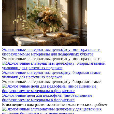
Экологичные альтернативы целлофану: многоразовые и
биоразлагаемые материалы для подарочных букетов
Экологичные альтернативы целлофану: многоразовые и
Экологичные альтернативы целлофану: биоразлагаемые
упаковки для цветочных подарков
Экологичные альтернативы целлофану: биоразлагаемые
Экологичные цели для целлофана: инновационные
биоразлагаемые материалы в флористике
В последние годы растет осознание экологических проблем