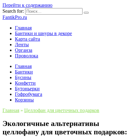
Перейти к содержанию
Search for:
FantikPro.ru
Главная
Бантики и шнуры в декоре
Карта сайта
Ленты
Органза
Проволока
Главная
Бантики
Бусины
Конфетти
Бутоньерки
Гофробумага
Корзины
Главная
»
Целлофан для цветочных подарков
Экологичные альтернативы
целлофану для цветочных подарков: